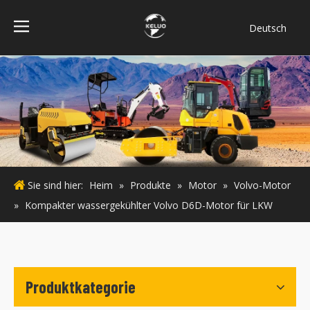
Deutsch
فارسی
Bahasa
indonesia
Türk dili
ไทย
Italiano
Português
Sie sind hier:
Heim
»
Produkte
»
Motor
»
Volvo-Motor
Español
»
Kompakter wassergekühlter Volvo D6D-Motor für LKW
Pусский
Français
English
Produktkategorie