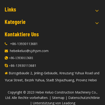
Links
Kategorie
Kontaktiere Uns
+86-13930113681

hebeikeluo@sjzhjsm.com


+86-13930113681
86-13930113681

+
Bürogebäude 2, Jinling-Gebäude, Kreuzung Yuhua Road und

Yucai Street, Bezirk Yuhua, Stadt Shijiazhuang, Provinz Hebei
​Copyright © 2023 Hebei Keluo Construction Machinery Co.,
Ltd. Alle Rechte vorbehalten. |
Sitemap
|
Datenschutzrichtlinie
| Unterstützung von
Leadong