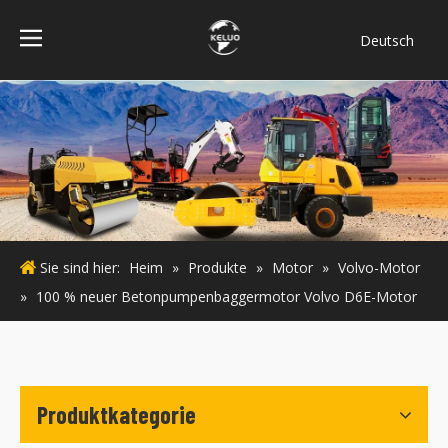
Deutsch
فارسی
Bahasa
indonesia
Türk dili
ไทย
Italiano
Português
Sie sind hier:
Heim
»
Produkte
»
Motor
»
Volvo-Motor
Español
»
100 % neuer Betonpumpenbaggermotor Volvo D6E-Motor
Pусский
Français
English
Produktkategorie