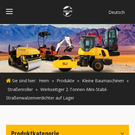
Deutsch
فارسی
Bahasa
indonesia
Türk dili
ไทย
Italiano
Português
Sie sind hier:
Heim
»
Produkte
»
Kleine Baumaschinen
»
Español
Straßenroller
»
Werkseitiger 2-Tonnen-Mini-Stabil-
Pусский
Straßenwalzenverdichter auf Lager
Français
English
Produktkategorie