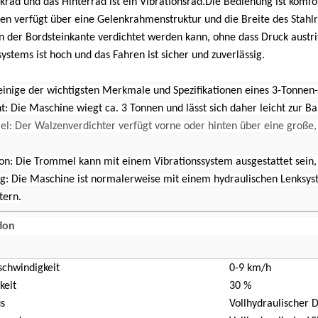
nkrad und das Hinterrad ist ein Vibrationsrad.Die Bedienung ist komfo
n verfügt über eine Gelenkrahmenstruktur und die Breite des Stahlra
n der Bordsteinkante verdichtet werden kann, ohne dass Druck austri
ystems ist hoch und das Fahren ist sicher und zuverlässig.
 einige der wichtigsten Merkmale und Spezifikationen eines 3-Tonnen
: Die Maschine wiegt ca. 3 Tonnen und lässt sich daher leicht zur Ba
l: Der Walzenverdichter verfügt vorne oder hinten über eine große
ion: Die Trommel kann mit einem Vibrationssystem ausgestattet sein,
g: Die Maschine ist normalerweise mit einem hydraulischen Lenksyst
tern.
tion
schwindigkeit
0-9 km/h
keit
30 %
s
Vollhydraulischer 