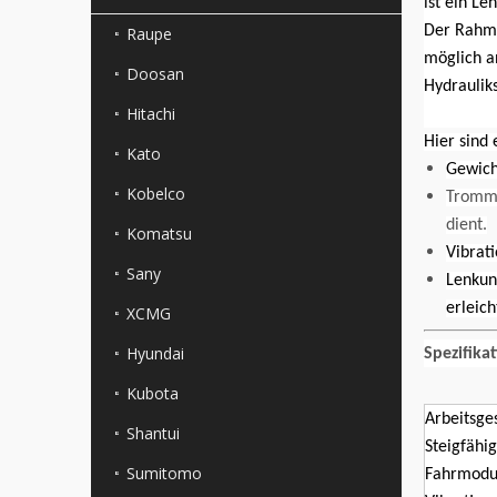
ist ein Le
Der Rahme
Raupe
möglich a
Doosan
Hydrauliks
Hitachi
Hier sind
Kato
Gewicht
Kobelco
Tromme
dient.
Komatsu
Vibrat
Sany
Lenkun
erleich
XCMG
Hyundai
Spezifika
Kubota
Arbeitsge
Shantui
Steigfähig
Sumitomo
Fahrmodu