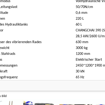
nsmodus
Vollhydraulische Vi
Leitungslast
50/70N/cm
itude
0,6 mm
men
220 L
es Hydrauliktanks
60 L
tor
CHANGCHAI 390 (Stu
28,5 kW/2600 U/m
er des vibrierenden Rades
630 mm
ewicht
3000 kg
 Stahlrads
1200 mm
us
Elektrischer Start
bmessungen
2450*1200*1900
kraft
30 kN
ngsfrequenz
65 Hz
s Bild