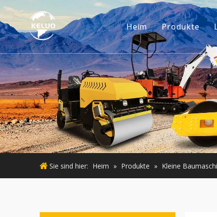
Heim
Produkte
Motor
Baggerzub
Kleine Ba
Gebraucht
Gebraucht
Sie sind hier:
Heim
»
Produkte
»
Kleine Baumasch