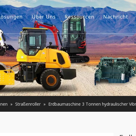
Lösungen
Über Uns
Ressourcen
Nachricht
Unsere Geschichte
Führer
ehör
Unser Vorteil
FAQ
umaschinen
Videos
er Motor
e Maschinen
inen
»
Straßenroller
»
Erdbaumaschine 3 Tonnen hydraulischer Vib