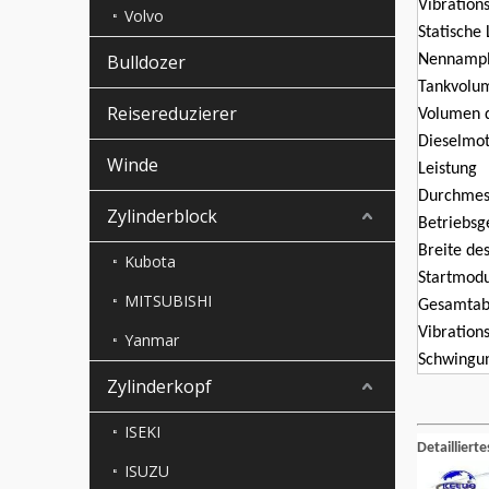
Vibratio
Volvo
Statische 
Bulldozer
Nennampl
Tankvolu
Reisereduzierer
Volumen d
Dieselmo
Winde
Leistung
Durchmess
Zylinderblock
Betriebsg
Breite des
Kubota
Startmod
MITSUBISHI
Gesamta
Vibrations
Yanmar
Schwingu
Zylinderkopf
ISEKI
Detaillierte
ISUZU