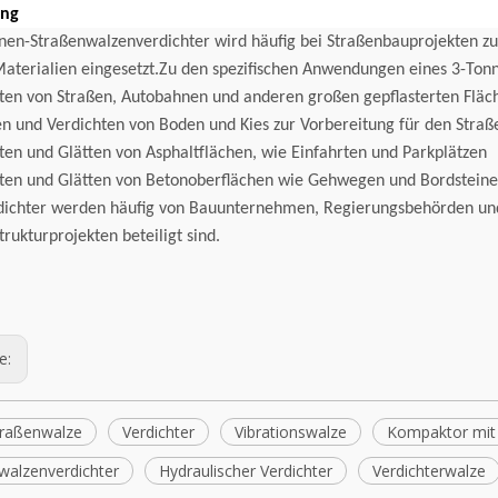
ng
nen-Straßenwalzenverdichter wird häufig bei Straßenbauprojekten zu
aterialien eingesetzt.Zu den spezifischen Anwendungen eines 3-Ton
hten von Straßen, Autobahnen und anderen großen gepflasterten Fläc
-Vibrationsstahl-
Brandneuer 8-Tonnen-Vibrationsstahl-
en und Verdichten von Boden und Kies zur Vorbereitung für den Stra
erdichter für den
Straßenwalzenverdichter für
hten und Glätten von Asphaltflächen, wie Einfahrten und Parkplätzen
ßenbau
Erdbewegungsarbeiten
hten und Glätten von Betonoberflächen wie Gehwegen und Bordstein
dichter werden häufig von Bauunternehmen, Regierungsbehörden und 
trukturprojekten beteiligt sind.
ge:
raßenwalze
Verdichter
Vibrationswalze
Kompaktor mit
walzenverdichter
Hydraulischer Verdichter
Verdichterwalze