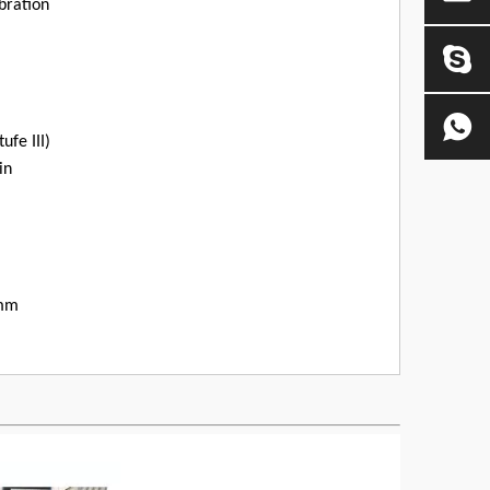
bration
fe III)
in
 mm