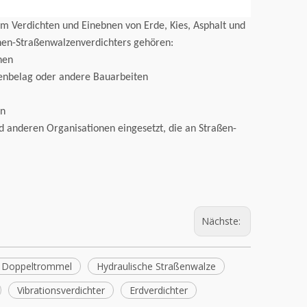
m Verdichten und Einebnen von Erde, Kies, Asphalt und
nen-Straßenwalzenverdichters gehören:
hen
Werkseitiger 2-Tonnen-Mini-Stabil-
HT10B Baumaschinen 1 Ton
ßenbelag oder andere Bauarbeiten
Straßenwalzenverdichter auf Lager
Raupenbagger Minib
en
anderen Organisationen eingesetzt, die an Straßen-
Nächste:
 Doppeltrommel
Hydraulische Straßenwalze
Vibrationsverdichter
Erdverdichter