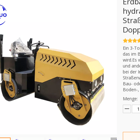
Erdb
hydr
Stra
Dop
Ein 3-To
das im B
wird.Es 
und ande
bei der 
Straßenw
Bau- ode
Boden-, 
Menge: