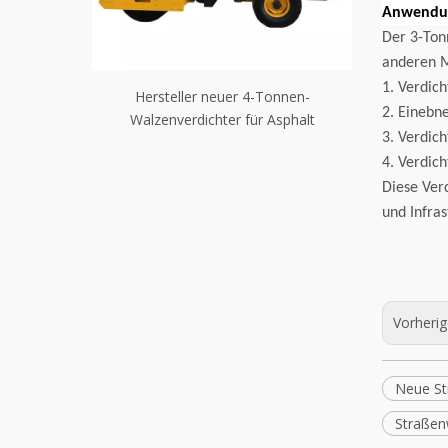
Anwendu
Der 3-Ton
anderen M
1. Verdic
lze
Hersteller neuer 4-Tonnen-
Neuer 6-Tonnen
2. Einebn
m
Walzenverdichter für Asphalt
Straßenwalzenv
3. Verdic
Stra
4. Verdic
Diese Ver
und Infras
Vorheri
Neue St
Straßen