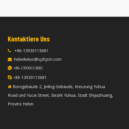
Kontaktiere Uns
+86-13930113681

hebeikeluo@sjzhjsm.com


+86-13930113681
86-13930113681

+
Bürogebäude 2, Jinling-Gebäude, Kreuzung Yuhua

Road und Yucai Street, Bezirk Yuhua, Stadt Shijiazhuang,
Provinz Hebei