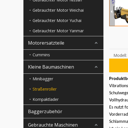
Gebrauchter Motor Weichai
Gebrauchter Motor Yuchai
Gebrauchter Motor Yanmar
Motorersatzteile
Cummins
Modell:
Kleine Baumaschinen
Minibagger
Produktb
Vibration
Straßenroller
Schulwege
Kompaktlader
Vollhydra
Es nutzt f
Baggerzubehör
Vorderrad
Schlammab
Gebrauchte Maschinen