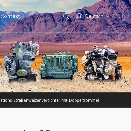
Kontakt
Deutsch
فارسی
Bahasa
indonesia
Türk dili
ไทย
Italiano
Português
Español
Pусский
Français
rations-Straßenwalzenverdichter mit Doppeltrommel
English