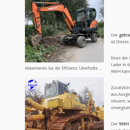
Der
gebra
ist.Dieses
Eines der
Lader in d
Maximieren Sie die Effizienz: Überholte gebrauchte Caterpillar-Maschinen
966H kann 
Zusätzlich
aus.Ausge
steuern, 
unwegsame
Der
966H