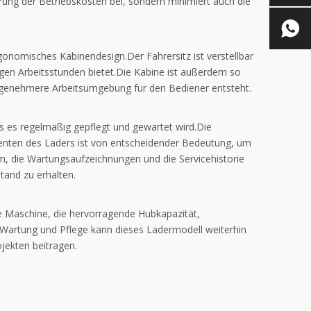
ierung der Betriebskosten bei, sondern minimiert auch die
gonomisches Kabinendesign.Der Fahrersitz ist verstellbar
en Arbeitsstunden bietet.Die Kabine ist außerdem so
ngenehmere Arbeitsumgebung für den Bediener entsteht.
ss es regelmäßig gepflegt und gewartet wird.Die
enten des Laders ist von entscheidender Bedeutung, um
em, die Wartungsaufzeichnungen und die Servicehistorie
tand zu erhalten.
ige Maschine, die hervorragende Hubkapazität,
er Wartung und Pflege kann dieses Ladermodell weiterhin
jekten beitragen.