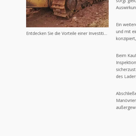
sorgt glei
Auswirkun
Ein weite
und mit e
Entdecken Sie die Vorteile einer Investition in gebrauchte Komatsu-Maschinen
konzipier
Beim Kauf
Inspektio
sicherzust
des Lader
Abschließe
Manövrierf
außergewö