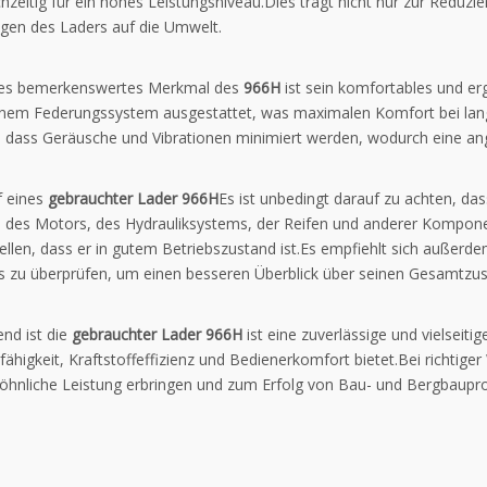
chzeitig für ein hohes Leistungsniveau.Dies trägt nicht nur zur Reduz
gen des Laders auf die Umwelt.
res bemerkenswertes Merkmal des
966H
ist sein komfortables und er
inem Federungssystem ausgestattet, was maximalen Komfort bei lang
t, dass Geräusche und Vibrationen minimiert werden, wodurch eine a
 eines
gebrauchter Lader 966H
Es ist unbedingt darauf zu achten, da
n des Motors, des Hydrauliksystems, der Reifen und anderer Kompon
ellen, dass er in gutem Betriebszustand ist.Es empfiehlt sich außerd
s zu überprüfen, um einen besseren Überblick über seinen Gesamtzus
nd ist die
gebrauchter Lader 966H
ist eine zuverlässige und vielseit
ähigkeit, Kraftstoffeffizienz und Bedienerkomfort bietet.Bei richtig
hnliche Leistung erbringen und zum Erfolg von Bau- und Bergbaupro