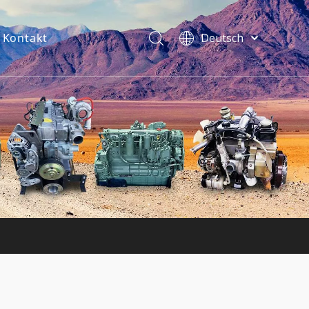
Kontakt
Deutsch
فارسی
Bahasa
indonesia
Türk dili
ไทย
Italiano
Português
Español
Pусский
Français
English