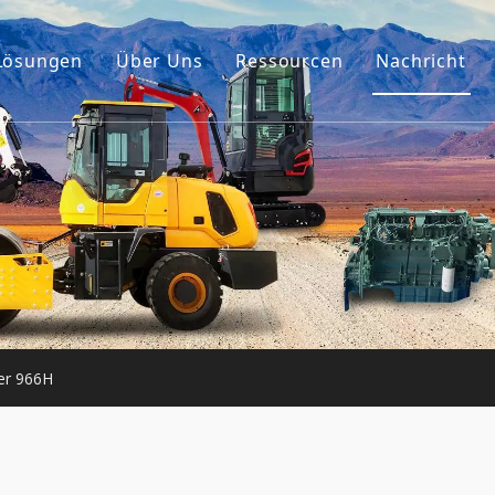
Lösungen
Über Uns
Ressourcen
Nachricht
Unsere Geschichte
Führer
ehör
Unser Vorteil
FAQ
umaschinen
Videos
er Motor
e Maschinen
er 966H