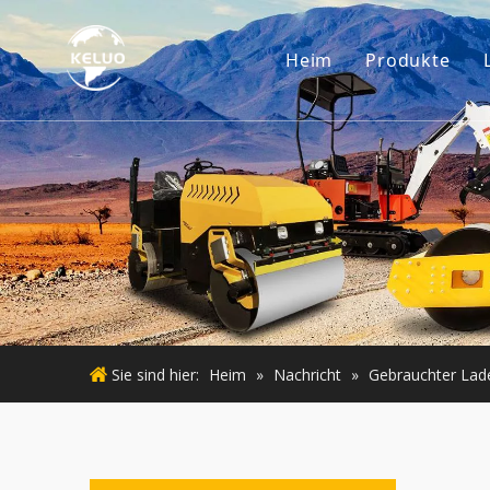
Heim
Produkte
Motor
Baggerzub
Kleine Ba
Gebraucht
Gebraucht
Sie sind hier:
Heim
»
Nachricht
»
Gebrauchter Lad