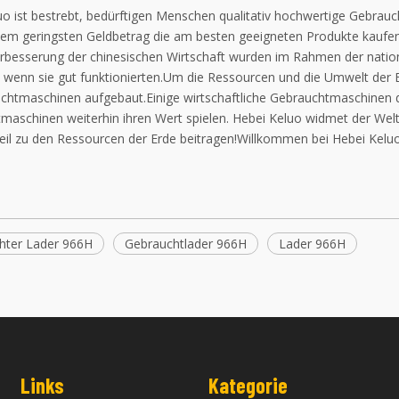
uo ist bestrebt, bedürftigen Menschen qualitativ hochwertige Gebrau
dem geringsten Geldbetrag die am besten geeigneten Produkte kaufe
erbesserung der chinesischen Wirtschaft wurden im Rahmen der nation
, wenn sie gut funktionierten.Um die Ressourcen und die Umwelt der 
chtmaschinen aufgebaut.Einige wirtschaftliche Gebrauchtmaschinen d
maschinen weiterhin ihren Wert spielen. Hebei Keluo widmet der Wel
eil zu den Ressourcen der Erde beitragen!Willkommen bei Hebei Kelu
hter Lader 966H
Gebrauchtlader 966H
Lader 966H
Links
Kategorie