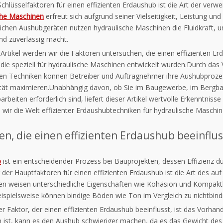
Schlüsselfaktoren für einen effizienten Erdaushub ist die Art der ve
che Maschinen
erfreut sich aufgrund seiner Vielseitigkeit, Leistung un
chen Aushubgeräten nutzen hydraulische Maschinen die Fluidkraft, 
und zuverlässig macht.
Artikel werden wir die Faktoren untersuchen, die einen effizienten E
 die speziell für hydraulische Maschinen entwickelt wurden.Durch das
igen Techniken können Betreiber und Auftragnehmer ihre Aushubprozes
ität maximieren.Unabhängig davon, ob Sie im Baugewerbe, im Bergbau 
rbeiten erforderlich sind, liefert dieser Artikel wertvolle Erkenntnis
wir die Welt effizienter Erdaushubtechniken für hydraulische Maschin
en, die einen effizienten Erdaushub beeinflu
b
ist ein entscheidender Prozess bei Bauprojekten, dessen Effizienz d
r der Hauptfaktoren für einen effizienten Erdaushub ist die Art des 
n weisen unterschiedliche Eigenschaften wie Kohäsion und Kompakth
ispielsweise können bindige Böden wie Ton im Vergleich zu nichtbin
rer Faktor, der einen effizienten Erdaushub beeinflusst, ist das Vo
 ist, kann es den Aushub schwieriger machen, da es das Gewicht des B