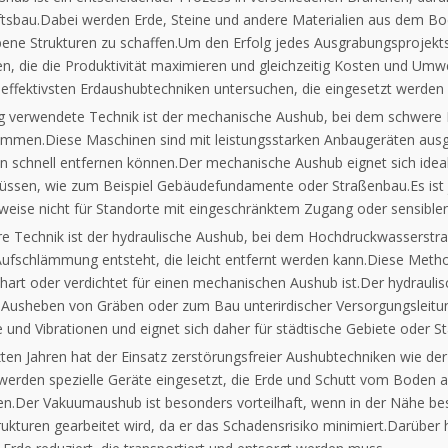
tsbau.Dabei werden Erde, Steine ​​und andere Materialien aus dem 
ne Strukturen zu schaffen.Um den Erfolg jedes Ausgrabungsprojekts si
en, die die Produktivität maximieren und gleichzeitig Kosten und Umw
r effektivsten Erdaushubtechniken untersuchen, die eingesetzt werden
ig verwendete Technik ist der mechanische Aushub, bei dem schwere
ommen.Diese Maschinen sind mit leistungsstarken Anbaugeräten ausg
 schnell entfernen können.Der mechanische Aushub eignet sich idea
ssen, wie zum Beispiel Gebäudefundamente oder Straßenbau.Es ist 
weise nicht für Standorte mit eingeschränktem Zugang oder sensibl
re Technik ist der hydraulische Aushub, bei dem Hochdruckwasserst
ufschlämmung entsteht, die leicht entfernt werden kann.Diese Method
hart oder verdichtet für einen mechanischen Aushub ist.Der hydrauli
Ausheben von Gräben oder zum Bau unterirdischer Versorgungsleitung
 und Vibrationen und eignet sich daher für städtische Gebiete oder S
tzten Jahren hat der Einsatz zerstörungsfreier Aushubtechniken wie 
erden spezielle Geräte eingesetzt, die Erde und Schutt vom Boden 
sen.Der Vakuumaushub ist besonders vorteilhaft, wenn in der Nähe be
trukturen gearbeitet wird, da er das Schadensrisiko minimiert.Darüber 