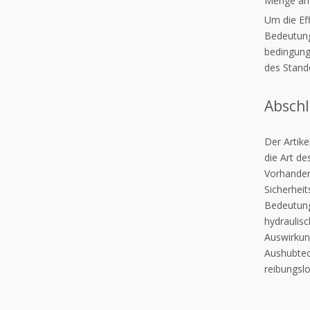
Menge an 
Um die Ef
Bedeutung
bedingung
des Stando
Abschl
Der Artike
die Art d
Vorhanden
Sicherhei
Bedeutung
hydraulis
Auswirkung
Aushubtec
reibungsl