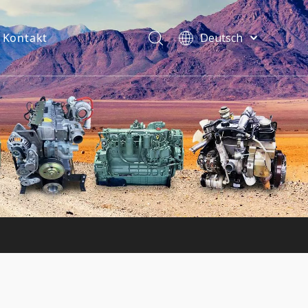
Kontakt
Deutsch
فارسی
Bahasa
indonesia
Türk dili
ไทย
Italiano
Português
Español
Pусский
Français
English