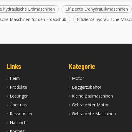
nte hydraulische Erdmaschinen
Effiziente Erdhydraulikmaschinen
ische Maschinen für den Erdaushub
Effiziente hydraulische Masc
Links
Kategorie
Heim
Motor
Produkte
Baggerzubehör
Lösungen
Kleine Baumaschinen
Über uns
Gebrauchter Motor
Ressourcen
Gebrauchte Maschinen
Nachricht
Kontakt