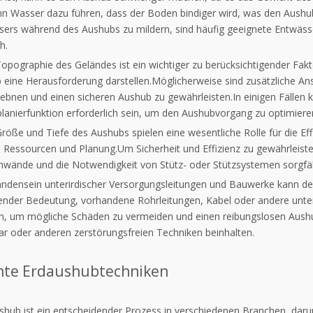
nn Wasser dazu führen, dass der Boden bindiger wird, was den Aush
ers während des Aushubs zu mildern, sind häufig geeignete Entwä
h.
Topographie des Geländes ist ein wichtiger zu berücksichtigender Fa
 eine Herausforderung darstellen.Möglicherweise sind zusätzliche A
ebnen und einen sicheren Aushub zu gewährleisten.In einigen Fällen k
lanierfunktion erforderlich sein, um den Aushubvorgang zu optimiere
röße und Tiefe des Aushubs spielen eine wesentliche Rolle für die Ef
 Ressourcen und Planung.Um Sicherheit und Effizienz zu gewährleiste
wände und die Notwendigkeit von Stütz- oder Stützsystemen sorgfä
ndensein unterirdischer Versorgungsleitungen und Bauwerke kann den
ender Bedeutung, vorhandene Rohrleitungen, Kabel oder andere unterir
ren, um mögliche Schäden zu vermeiden und einen reibungslosen Aushu
r oder anderen zerstörungsfreien Techniken beinhalten.
ente Erdaushubtechniken
shub ist ein entscheidender Prozess in verschiedenen Branchen, da