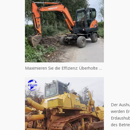
Maximieren Sie die Effizienz: Überholte gebrauchte Caterpillar-Maschinen
Der Aushu
werden Er
Erdaushub
des Betri