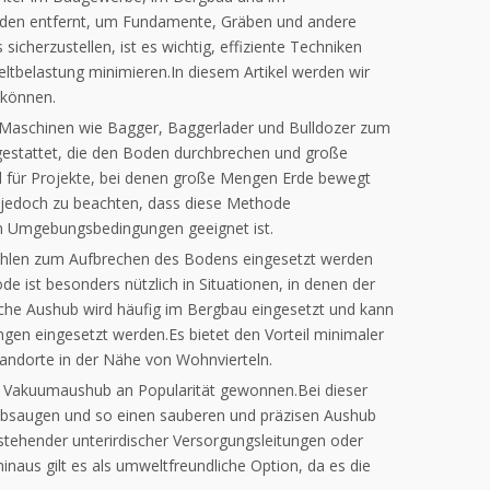
Boden entfernt, um Fundamente, Gräben und andere
cherzustellen, ist es wichtig, effiziente Techniken
eltbelastung minimieren.In diesem Artikel werden wir
 können.
 Maschinen wie Bagger, Baggerlader und Bulldozer zum
estattet, die den Boden durchbrechen und große
l für Projekte, bei denen große Mengen Erde bewegt
jedoch zu beachten, dass diese Methode
en Umgebungsbedingungen geeignet ist.
rahlen zum Aufbrechen des Bodens eingesetzt werden
e ist besonders nützlich in Situationen, in denen der
sche Aushub wird häufig im Bergbau eingesetzt und kann
en eingesetzt werden.Es bietet den Vorteil minimaler
tandorte in der Nähe von Wohnvierteln.
der Vakuumaushub an Popularität gewonnen.Bei dieser
absaugen und so einen sauberen und präzisen Aushub
stehender unterirdischer Versorgungsleitungen oder
hinaus gilt es als umweltfreundliche Option, da es die