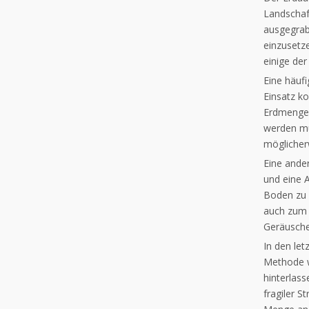
Landschaf
ausgegrabe
einzusetz
einige de
Eine häuf
Einsatz k
Erdmengen
werden mü
möglicher
Eine ande
und eine A
Boden zu 
auch zum 
Geräusche
In den le
Methode w
hinterlas
fragiler S