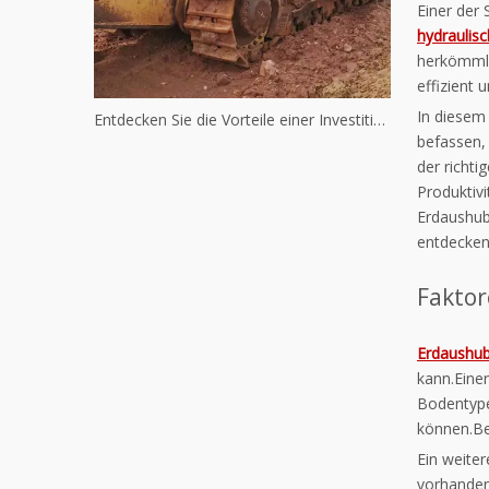
Einer der 
hydraulis
herkömmli
effizient 
In diesem 
Entdecken Sie die Vorteile einer Investition in gebrauchte Komatsu-Maschinen
befassen,
der richt
Produktiv
Erdaushuba
entdecken 
Faktor
Erdaushu
kann.Eine
Bodentype
können.Be
Ein weite
vorhanden