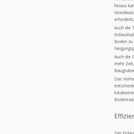
hinaus ka
Grundwass
erforderlic
Auch die 
Erdaushub
Boden zu 
Neigungsp
Auch die G
mehr Zeit,
Baugruben
Das Vorha
entscheid
lokalisie
Bodenrada
Effizi
Der Erdau