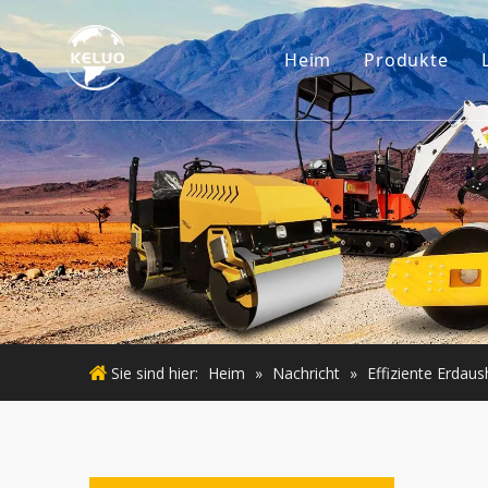
Heim
Produkte
Motor
Baggerzub
Kleine Ba
Gebraucht
Gebraucht
Sie sind hier:
Heim
»
Nachricht
»
Effiziente Erdau