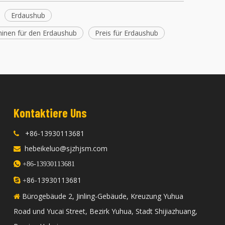
Erdaushub
hinen für den Erdaushub
Preis für Erdaushub
Kontaktiere Uns
+86-13930113681

hebeikeluo@sjzhjsm.com


+86-13930113681
86-13930113681

+
Bürogebäude 2, Jinling-Gebäude, Kreuzung Yuhua

Road und Yucai Street, Bezirk Yuhua, Stadt Shijiazhuang,