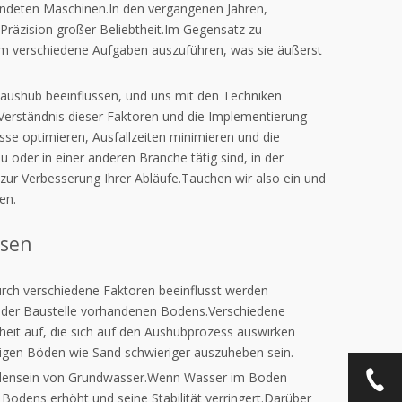
rwendeten Maschinen.In den vergangenen Jahren,
d Präzision großer Beliebtheit.Im Gegensatz zu
um verschiedene Aufgaben auszuführen, was sie äußerst
rdaushub beeinflussen, und uns mit den Techniken
 Verständnis dieser Faktoren und die Implementierung
se optimieren, Ausfallzeiten minimieren und die
oder in einer anderen Branche tätig sind, in der
se zur Verbesserung Ihrer Abläufe.Tauchen wir also ein und
en.
ssen
urch verschiedene Faktoren beeinflusst werden
auf der Baustelle vorhandenen Bodens.Verschiedene
eit auf, die sich auf den Aushubprozess auswirken
digen Böden wie Sand schwieriger auszuheben sein.
rhandensein von Grundwasser.Wenn Wasser im Boden
odens erhöht und seine Stabilität verringert.Darüber