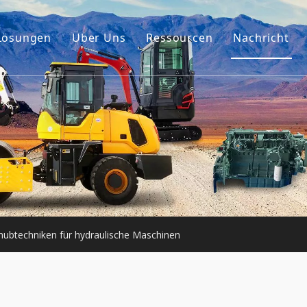
Lösungen
Über Uns
Ressourcen
Nachricht
Unsere Geschichte
Führer
ehör
Unser Vorteil
FAQ
umaschinen
Videos
er Motor
e Maschinen
shubtechniken für hydraulische Maschinen