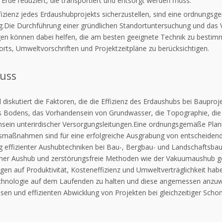
Erde reduziert, die transportiert und entsorgt werden muss.
fizienz jedes Erdaushubprojekts sicherzustellen, sind eine ordnun
.Die Durchführung einer gründlichen Standortuntersuchung und da
en können dabei helfen, die am besten geeignete Technik zu bestimme
rts, Umweltvorschriften und Projektzeitpläne zu berücksichtigen.
uss
l diskutiert die Faktoren, die die Effizienz des Erdaushubs bei Baup
es Bodens, das Vorhandensein von Grundwasser, die Topographie, di
sein unterirdischer Versorgungsleitungen.Eine ordnungsgemäße Planu
tsmaßnahmen sind für eine erfolgreiche Ausgrabung von entscheidende
 effizienter Aushubtechniken bei Bau-, Bergbau- und Landschaftsba
cher Aushub und zerstörungsfreie Methoden wie der Vakuumaushub gen
en auf Produktivität, Kosteneffizienz und Umweltverträglichkeit haben
hnologie auf dem Laufenden zu halten und diese angemessen anzuwen
osen und effizienten Abwicklung von Projekten bei gleichzeitiger Sch