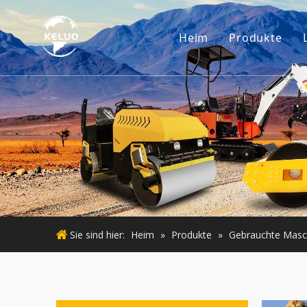
Heim
Produkte
Motor
Baggerzub
Kleine Ba
Gebraucht
Gebraucht
Sie sind hier:
Heim
»
Produkte
»
Gebrauchte Masc