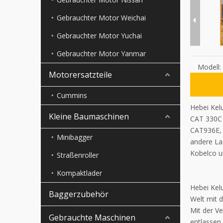
Gebrauchter Motor Weichai
Gebrauchter Motor Yuchai
Gebrauchter Motor Yanmar
Modell:
Motorersatzteile
Cummins
Hebei Ke
Kleine Baumaschinen
CAT 330C
CAT936E,
Minibagger
andere La
Kobelco u
Straßenroller
Kompaktlader
Hebei Kel
Baggerzubehör
Welt mit 
Mit der V
Gebrauchte Maschinen
entlassen