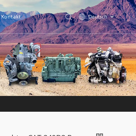
Kontakt
Deutsch
فارسی
Bahasa
indonesia
Türk dili
ไทย
Italiano
Português
Español
Pусский
Français
English