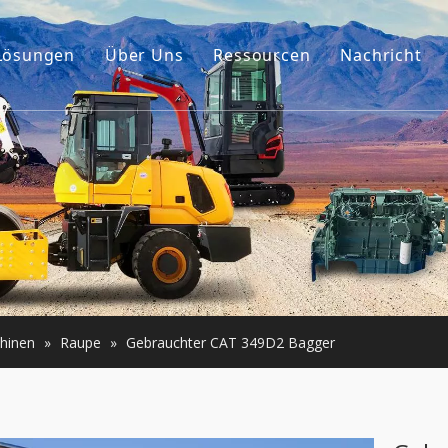
Lösungen
Über Uns
Ressourcen
Nachricht
Unsere Geschichte
Führer
ehör
Unser Vorteil
FAQ
umaschinen
Videos
er Motor
e Maschinen
hinen
»
Raupe
»
Gebrauchter CAT 349D2 Bagger