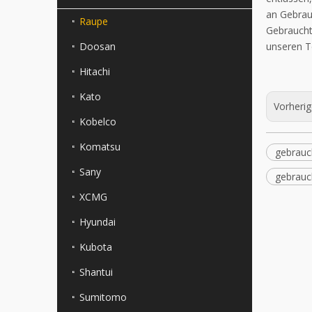
an Gebrau
Raupe
Gebraucht
Doosan
unseren T
Hitachi
Kato
Vorheri
Kobelco
Komatsu
gebrauc
Sany
gebrauc
XCMG
Hyundai
Kubota
Shantui
Sumitomo