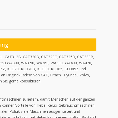
ung
D2L, CAT312B, CAT320B, CAT320C, CAT325B, CAT330B,
tsu WA300, WA3 50, WA360, WA380, WA400, WA470,
65Z, KLD70, KLD70B, KLD80, KLD85, KLD85Z und
 Original-Ladern von CAT, Hitachi, Hyundai, Volvo,
 Sie gerne konsultieren.
chtmaschinen zu liefern, damit Menschen auf der ganzen
n können.Vorteile von Hebei Keluo-Gebrauchtmaschinen
alen Politik viele Maschinen ausgemustert und
Erde zu schützen, hat Hebei Keluo einen großen Bestand