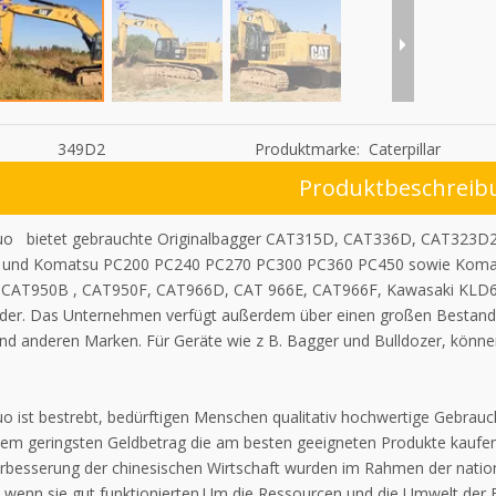
349D2
Produktmarke:
Caterpillar
Produktbeschreib
luo bietet gebrauchte Originalbagger CAT315D, CAT336D, CAT323
 und Komatsu PC200 PC240 PC270 PC300 PC360 PC450 sowie Koma
 CAT950B , CAT950F, CAT966D, CAT 966E, CAT966F, Kawasaki KLD
der. Das Unternehmen verfügt außerdem über einen großen Bestand an
nd anderen Marken. Für Geräte wie z B. Bagger und Bulldozer, können
uo ist bestrebt, bedürftigen Menschen qualitativ hochwertige Gebrau
dem geringsten Geldbetrag die am besten geeigneten Produkte kaufe
erbesserung der chinesischen Wirtschaft wurden im Rahmen der nation
, wenn sie gut funktionierten.Um die Ressourcen und die Umwelt der 