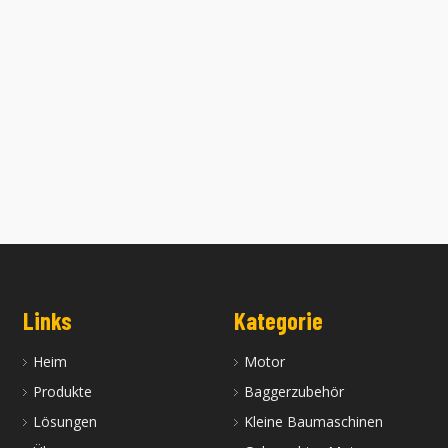
hter CAT D11R Bulldozer
Gebrauchter CAT D10T Bulldozer
Links
Kategorie
Heim
Motor
Produkte
Baggerzubehör
Lösungen
Kleine Baumaschinen