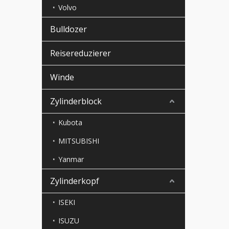
Volvo
Bulldozer
Reisereduzierer
Winde
Zylinderblock
Kubota
MITSUBISHI
Yanmar
Zylinderkopf
ISEKI
ISUZU