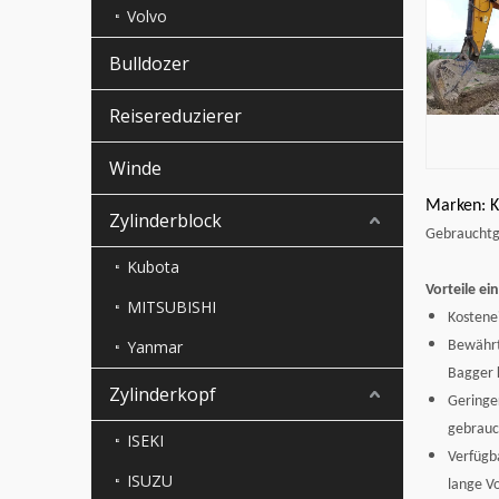
Volvo
Bulldozer
Reisereduzierer
Winde
Marken: Ko
Zylinderblock
Gebrauchtge
Kubota
Vorteile ei
MITSUBISHI
Kostene
Yanmar
Bewährte
Bagger k
Zylinderkopf
Geringer
gebrauc
ISEKI
Verfügba
ISUZU
lange Vo