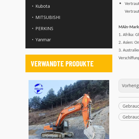
Vertraut
Kubota
Vertraut
MITSUBISHI
M
Ain-Mark
PERKINS
1. Afrika: 
Yanmar
2. Asien: O
3. Australi
Verschiffun
VERWANDTE PRODUKTE
Vorheri
Gebrauc
Gebrauc