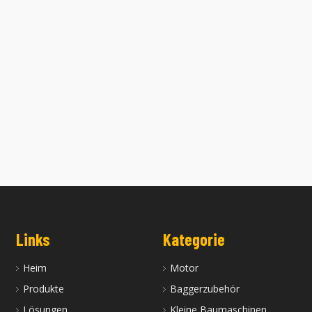
ter Japan EX100WD EX120
Original gebrauchter gebrauchter
EX200-2 EX200-3 EX200-5
SK210LC-8 SK210LC-10 SK260LC-
AXIS200 ZAXIS230 Hitachi
SK130-8 SK140LC-8 Kobelco Bagge
Bagger
Links
Kategorie
Heim
Motor
Produkte
Baggerzubehör
Lösungen
Kleine Baumaschinen