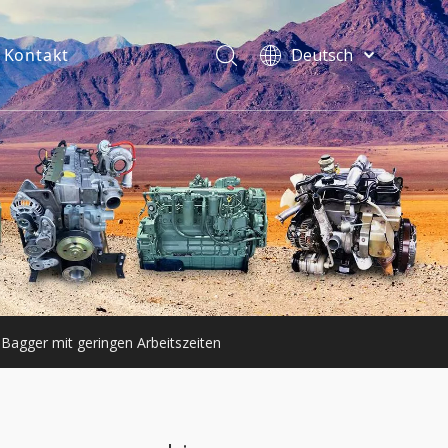
Kontakt
Deutsch
فارسی
Bahasa
indonesia
Türk dili
ไทย
Italiano
Português
Español
Pусский
Français
Bagger mit geringen Arbeitszeiten
English