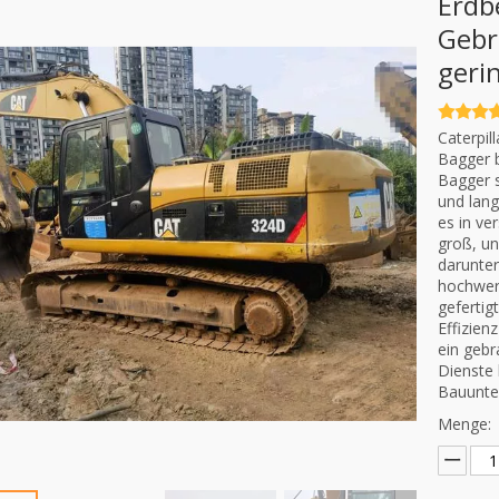
Erdb
Gebr
geri
Caterpil
Bagger b
Bagger s
und lang
es in v
groß, un
darunter
hochwert
gefertig
Effizien
ein gebr
Dienste 
Bauunte
Menge: