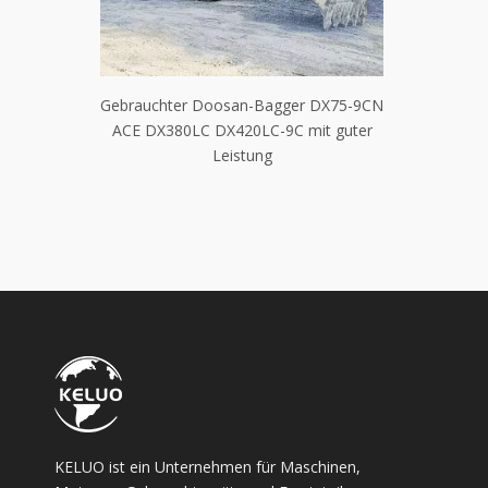
r SY305H
Gebrauchter Doosan-Bagger DX75-9CN
Gebrauch
0C SY75C
ACE DX380LC DX420LC-9C mit guter
EX200-1 
ufen
Leistung
EX350 Z
KELUO ist ein Unternehmen für Maschinen,