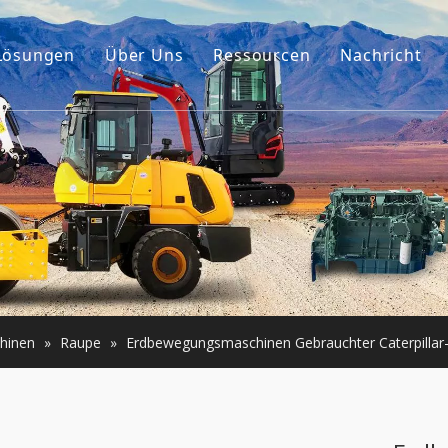
Lösungen
Über Uns
Ressourcen
Nachricht
Unsere Geschichte
Führer
ehör
Unser Vorteil
FAQ
umaschinen
Videos
er Motor
e Maschinen
hinen
»
Raupe
»
Erdbewegungsmaschinen Gebrauchter Caterpillar-