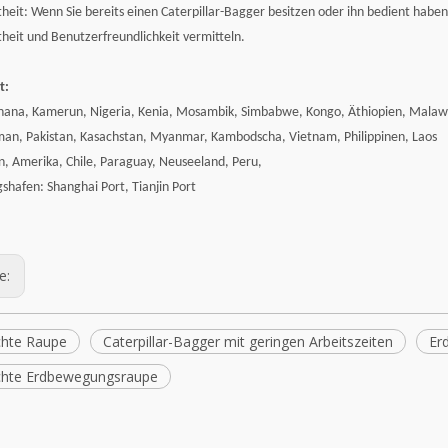
heit: Wenn Sie bereits einen Caterpillar-Bagger besitzen oder ihn bedient habe
heit und Benutzerfreundlichkeit vermitteln.
t:
Ghana, Kamerun, Nigeria, Kenia, Mosambik, Simbabwe, Kongo, Äthiopien, Malawi
man, Pakistan, Kasachstan, Myanmar, Kambodscha, Vietnam, Philippinen, Laos
en, Amerika, Chile, Paraguay, Neuseeland, Peru,
gshafen: Shanghai Port, Tianjin Port
ge:
hte Raupe
Caterpillar-Bagger mit geringen Arbeitszeiten
Er
hte Erdbewegungsraupe