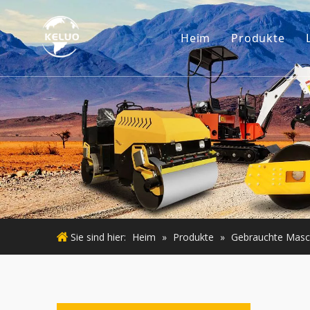
Heim
Produkte
Motor
Baggerzub
Kleine Ba
Gebraucht
Gebraucht
Sie sind hier:
Heim
»
Produkte
»
Gebrauchte Masc