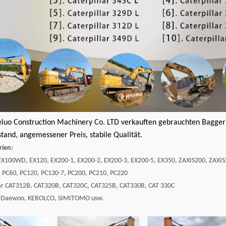
eluo Construction Machinery Co. LTD verkauften gebrauchten Bagger 
tand, angemessener Preis, stabile Qualität.
rien:
 EX100WD, EX120, EX200-1, EX200-2, EX200-3, EX200-5, EX350, ZAXIS200, ZAXI
: PC60, PC120, PC130-7, PC200, PC210, PC220
llar CAT312B, CAT320B, CAT320C, CAT325B, CAT330B, CAT 330C
, Daewoo, KEBOLCO, SIMITOMO usw.