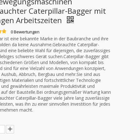
ewegungsmaschinen
auchter Caterpillar-Bagger mit
ngen Arbeitszeiten
0 Bewertungen
lar ist eine bekannte Marke in der Baubranche und ihre
ilden da keine Ausnahme.Gebrauchte Caterpillar-
ind eine beliebte Wahl für diejenigen, die zuverlässiges
lebiges schweres Gerät suchen.Caterpillar-Bagger gibt
erschiedenen Größen und Modellen, von kompakt bis
d sind für eine Vielzahl von Anwendungen konzipiert,
 Aushub, Abbruch, Bergbau und mehr.Sie sind aus
igen Materialien und fortschrittlicher Technologie
t und gewährleisten maximale Produktivität und
z auf der Baustelle.Bei ordnungsgemäßer Wartung kann
auchter Caterpillar-Bagger viele Jahre lang zuverlässige
leisten, was ihn zu einer sinnvollen Investition für jedes
rnehmen macht.