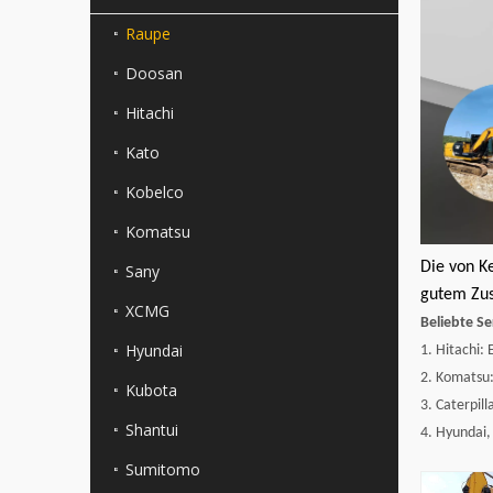
Raupe
Doosan
Hitachi
Kato
Kobelco
Komatsu
Die von K
Sany
gutem Zus
XCMG
Beliebte Se
Hyundai
1. Hitachi:
2. Komatsu
Kubota
3. Caterpi
Shantui
4. Hyundai
Sumitomo