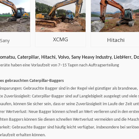
XCMG
Hitachi
Sany
matsu, Caterpillar, Hitachi, Volvo, Sany Heavy Industry, LiebHerr, D
räte haben eine Vorlaufzeit von 7–15 Tagen nach Auftragserteilung
nes gebrauchten Caterpillar-Baggers
insparungen: Gebrauchte Bagger sind in der Regel viel günstiger als brandneue,
 Zuverlässigkeit: Caterpillar-Bagger sind auf Langlebigkeit ausgelegt und viele
aufen, können Sie sicher sein, dass er seine Zuverlässigkeit im Laufe der Zeit unt
er Wertverlust: Neue Bagger können schnell an Wert verlieren und in den erste
hten Baggers können Sie diesen schnellen Wertverlust vermeiden und die Masch
rkeit: Gebrauchte Bagger sind häufig leicht verfügbar, insbesondere bei seriöse
rlaufzeit erhalten können.