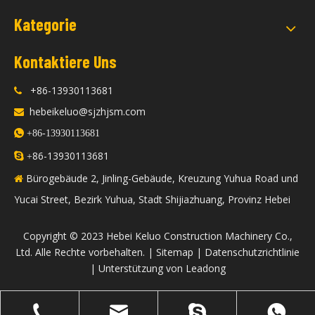
Kategorie
Kontaktiere Uns
+86-13930113681

hebeikeluo@sjzhjsm.com


+86-13930113681
86-13930113681

+
Bürogebäude 2, Jinling-Gebäude, Kreuzung Yuhua Road und

Yucai Street, Bezirk Yuhua, Stadt Shijiazhuang, Provinz Hebei
​Copyright © 2023 Hebei Keluo Construction Machinery Co.,
Ltd. Alle Rechte vorbehalten. |
Sitemap
|
Datenschutzrichtlinie
| Unterstützung von
Leadong