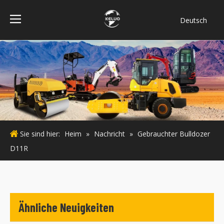
Deutsch
فارسی
Bahasa
indonesia
Türk dili
ไทย
Italiano
Português
Sie sind hier:
Heim
»
Nachricht
»
Gebrauchter Bulldozer
Español
D11R
Pусский
Français
English
Ähnliche Neuigkeiten