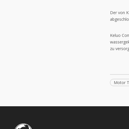
Der von Ke
abgeschlo
Keluo Con
wassergek
zu versor
Motor 