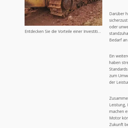
Darüber h
sicherzus
oder unwe
Entdecken Sie die Vorteile einer Investition in gebrauchte Komatsu-Maschinen
standzuha
Bedarf an
Ein weite
haben str
Standards 
zum Umwel
der Leist
Zusammenf
Leistung, 
machen es
Motor könn
Zukunft be