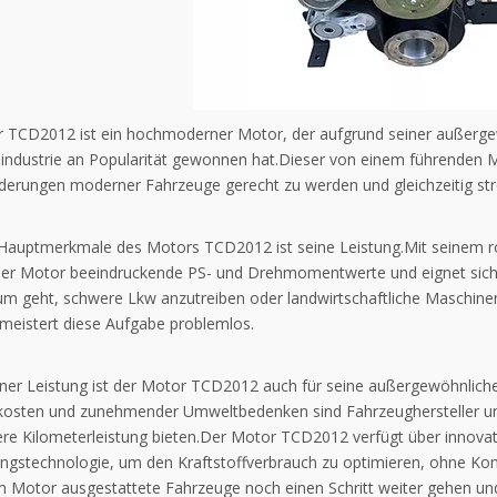
 TCD2012 ist ein hochmoderner Motor, der aufgrund seiner außergewöh
industrie an Popularität gewonnen hat.Dieser von einem führenden Mo
derungen moderner Fahrzeuge gerecht zu werden und gleichzeitig str
 Hauptmerkmale des Motors TCD2012 ist seine Leistung.Mit seinem ro
ieser Motor beeindruckende PS- und Drehmomentwerte und eignet sich
um geht, schwere Lkw anzutreiben oder landwirtschaftliche Maschinen
eistert diese Aufgabe problemlos.
ner Leistung ist der Motor TCD2012 auch für seine außergewöhnliche 
fkosten und zunehmender Umweltbedenken sind Fahrzeughersteller un
re Kilometerleistung bieten.Der Motor TCD2012 verfügt über innovativ
ngstechnologie, um den Kraftstoffverbrauch zu optimieren, ohne K
m Motor ausgestattete Fahrzeuge noch einen Schritt weiter gehen und