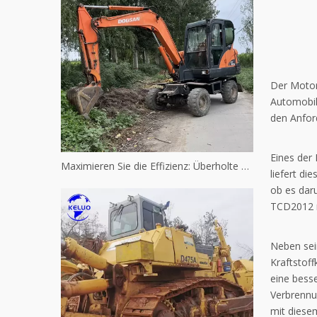
Der Motor
Automobil
den Anfor
Eines der
Maximieren Sie die Effizienz: Überholte gebrauchte Caterpillar-Maschinen
liefert d
ob es dar
TCD2012 m
Neben sei
Kraftstof
eine besse
Verbrennu
mit diese