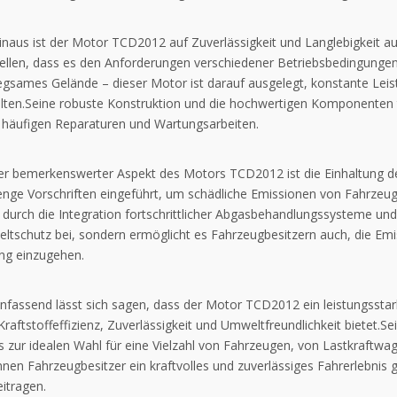
inaus ist der Motor TCD2012 auf Zuverlässigkeit und Langlebigkeit a
tellen, dass es den Anforderungen verschiedener Betriebsbedingung
gsames Gelände – dieser Motor ist darauf ausgelegt, konstante Leist
lten.Seine robuste Konstruktion und die hochwertigen Komponenten tr
 häufigen Reparaturen und Wartungsarbeiten.
rer bemerkenswerter Aspekt des Motors TCD2012 ist die Einhaltung 
enge Vorschriften eingeführt, um schädliche Emissionen von Fahrzeug
durch die Integration fortschrittlicher Abgasbehandlungssysteme und 
tschutz bei, sondern ermöglicht es Fahrzeugbesitzern auch, die Emi
ung einzugehen.
assend lässt sich sagen, dass der Motor TCD2012 ein leistungsstark
Kraftstoffeffizienz, Zuverlässigkeit und Umweltfreundlichkeit bietet.S
 zur idealen Wahl für eine Vielzahl von Fahrzeugen, von Lastkraftwag
en Fahrzeugbesitzer ein kraftvolles und zuverlässiges Fahrerlebnis g
itragen.