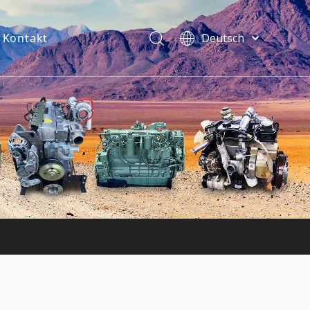
Kontakt
Deutsch
فارسی
Bahasa
indonesia
Türk dili
ไทย
Italiano
Português
Español
Pусский
Français
English