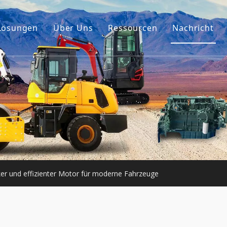
Lösungen
Über Uns
Ressourcen
Nachricht
Unsere Geschichte
Führer
ehör
Unser Vorteil
FAQ
umaschinen
Videos
er Motor
e Maschinen
rker und effizienter Motor für moderne Fahrzeuge