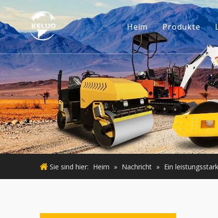
Heim
Produkte
Motor
Baggerzub
Kleine Ba
Gebraucht
Gebraucht
Sie sind hier:
Heim
»
Nachricht
»
Ein leistungssta