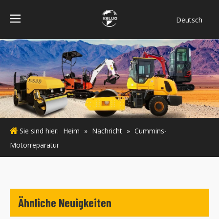
Deutsch
فارسی
Bahasa
indonesia
Türk dili
ไทย
Italiano
Português
Sie sind hier:
Heim
»
Nachricht
»
Cummins-
Español
Motorreparatur
Pусский
Français
English
Ähnliche Neuigkeiten