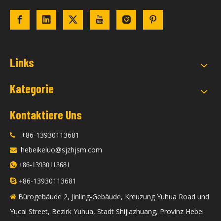
Links
Kategorie
Kontaktiere Uns
+86-13930113681

hebeikeluo@sjzhjsm.com


+86-13930113681
86-13930113681

+
Bürogebäude 2, Jinling-Gebäude, Kreuzung Yuhua Road und

Yucai Street, Bezirk Yuhua, Stadt Shijiazhuang, Provinz Hebei