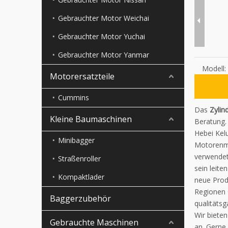
Gebrauchter Motor Weichai
Gebrauchter Motor Yuchai
Gebrauchter Motor Yanmar
Modell:
Motorersatzteile
Cummins
Das
Zylin
Kleine Baumaschinen
Beratung.
Hebei Kelu
Minibagger
Motorenma
verwendet
Straßenroller
sein leit
Kompaktlader
neue Prod
Regionen 
Baggerzubehör
qualitätsg
Wir biete
Gebrauchte Maschinen
an. Gerne 