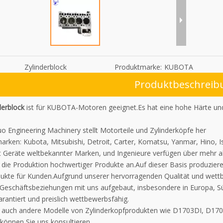
Zylinderblock
Produktmarke:
KUBOTA
Produktbeschreib
derblock
ist für KUBOTA-Motoren geeignet.Es hat eine hohe Härte und 
o Engineering Machinery stellt Motorteile und Zylinderköpfe her
rken: Kubota, Mitsubishi, Detroit, Carter, Komatsu, Yanmar, Hino, I
 Geräte weltbekannter Marken, und Ingenieure verfügen über mehr a
en die Produktion hochwertiger Produkte an.Auf dieser Basis produzi
ukte für Kunden.Aufgrund unserer hervorragenden Qualität und wett
Geschäftsbeziehungen mit uns aufgebaut, insbesondere in Europa, Sü
arantiert und preislich wettbewerbsfähig.
n auch andere Modelle von Zylinderkopfprodukten wie D1703DI, D1
können Sie uns konsultieren.