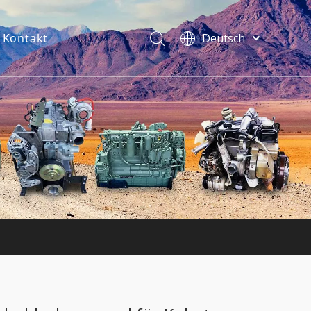
Kontakt
Deutsch
فارسی
Bahasa
indonesia
Türk dili
ไทย
Italiano
Português
Español
Pусский
Français
English