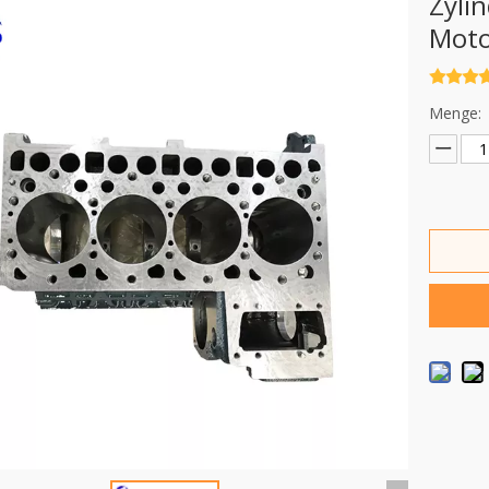
Zyli
Mot
Menge: