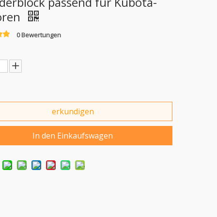
nderblock passend für Kubota-
oren
0 Bewertungen
erkundigen
In den Einkaufswagen