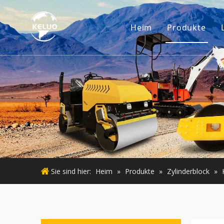
Heim
Produkte
Motor
Baggerzub
Kleine Ba
Gebraucht
Gebraucht
Sie sind hier:
Heim
»
Produkte
»
Zylinderblock
»