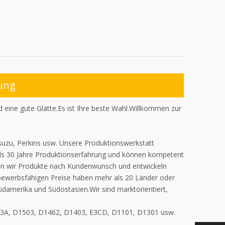
ung
eine gute Glätte.Es ist Ihre beste Wahl.Willkommen zur
suzu, Perkins usw. Unsere Produktionswerkstatt
ls 30 Jahre Produktionserfahrung und können kompetent
eren wir Produkte nach Kundenwunsch und entwickeln
bewerbsfähigen Preise haben mehr als 20 Länder oder
damerika und Südostasien.Wir sind marktorientiert,
703A, D1503, D1462, D1403, E3CD, D1101, D1301 usw.