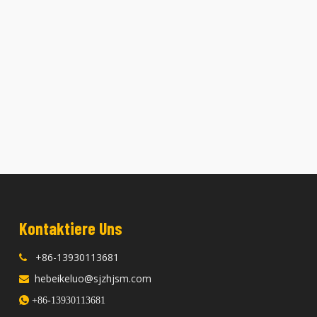
Kontaktiere Uns
+86-13930113681

hebeikeluo@sjzhjsm.com


+86-13930113681