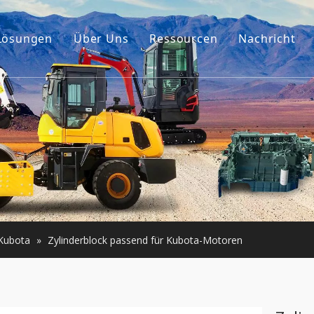
Lösungen
Über Uns
Ressourcen
Nachricht
Unsere Geschichte
Führer
ehör
Unser Vorteil
FAQ
umaschinen
Videos
er Motor
e Maschinen
Kubota
»
Zylinderblock passend für Kubota-Motoren