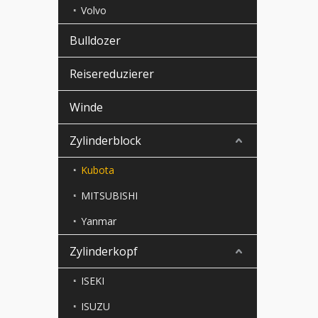
Volvo
Bulldozer
Reisereduzierer
Winde
Zylinderblock
Kubota
MITSUBISHI
Yanmar
Zylinderkopf
ISEKI
ISUZU