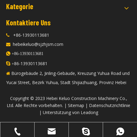
Kategorie
Kontaktiere Uns
+86-13930113681

hebeikeluo@sjzhjsm.com


+86-13930113681
86-13930113681

+
Bürogebäude 2, Jinling-Gebäude, Kreuzung Yuhua Road und

Yucai Street, Bezirk Yuhua, Stadt Shijiazhuang, Provinz Hebei
​Copyright © 2023 Hebei Keluo Construction Machinery Co.,
Ltd. Alle Rechte vorbehalten. |
Sitemap
|
Datenschutzrichtlinie
| Unterstützung von
Leadong