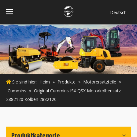
Deutsch
فارسی
Bahasa
indonesia
Türk dili
ไทย
Italiano
Português
Sie sind hier:
Heim
»
Produkte
»
Motorersatzteile
»
Español
Cummins
»
Original Cummins ISX QSX Motorkolbensatz
Pусский
2882120 Kolben 2882120
Français
English
Produktkategorie