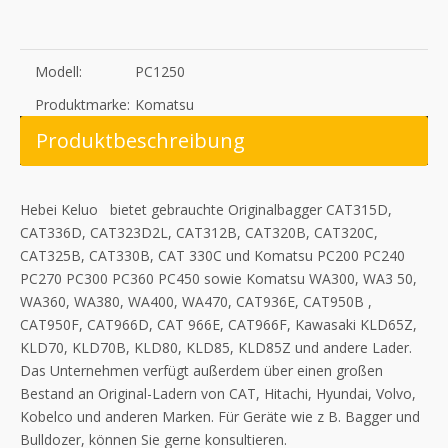
Modell:
PC1250
Produktmarke:
Komatsu
Produktbeschreibung
Hebei Keluo bietet gebrauchte Originalbagger CAT315D,
CAT336D, CAT323D2L, CAT312B, CAT320B, CAT320C,
CAT325B, CAT330B, CAT 330C und Komatsu PC200 PC240
PC270 PC300 PC360 PC450 sowie Komatsu WA300, WA3 50,
WA360, WA380, WA400, WA470, CAT936E, CAT950B ,
CAT950F, CAT966D, CAT 966E, CAT966F, Kawasaki KLD65Z,
KLD70, KLD70B, KLD80, KLD85, KLD85Z und andere Lader.
Das Unternehmen verfügt außerdem über einen großen
Bestand an Original-Ladern von CAT, Hitachi, Hyundai, Volvo,
Kobelco und anderen Marken. Für Geräte wie z B. Bagger und
Bulldozer, können Sie gerne konsultieren.