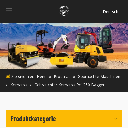
Deutsch
فارسی
Bahasa
indonesia
Türk dili
ไทย
Italiano
Português
Sie sind hier:
Heim
»
Produkte
»
Gebrauchte Maschinen
Español
»
Komatsu
»
Gebrauchter Komatsu Pc1250 Bagger
Pусский
Français
English
Produktkategorie