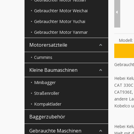
Gebrauchter Motor Weichai
Gebrauchter Motor Yuchai
Gebrauchter Motor Yanmar
Modell:
Motorersatzteile
Cummins
Gebraucht
Kleine Baumaschinen
Hebei Ke
Minibagger
CAT 330C
CAT936E,
Straßenroller
andere La
Kompaktlader
Kobelco u
Baggerzubehör
Hebei Kel
Gebrauchte Maschinen
Welt mit 