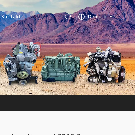
Kontakt
Deutsch
فارسی
Bahasa
indonesia
Türk dili
ไทย
Italiano
Português
Español
Pусский
Français
English