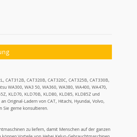
ung
D2L, CAT312B, CAT320B, CAT320C, CAT325B, CAT330B,
tsu WA300, WA3 50, WA360, WA380, WA400, WA470,
65Z, KLD70, KLD70B, KLD80, KLD85, KLD85Z und
 Original-Ladern von CAT, Hitachi, Hyundai, Volvo,
 Sie gerne konsultieren.
chtmaschinen zu liefern, damit Menschen auf der ganzen
n können.Vorteile von Hebei Keluo-Gebrauchtmaschinen