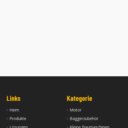
er Hyundai R150W-7 Bagger
Gebrauchter Mobilbagger Hyundai
R60w
Links
Kategorie
Heim
Motor
Produkte
Baggerzubehör
Lösungen
Kleine Baumaschinen