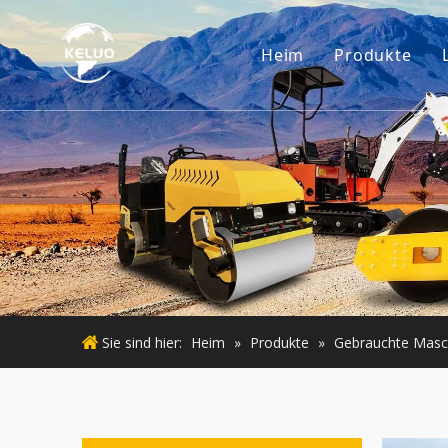
Heim
Produkte
Motor
Baggerzub
Kleine Ba
Gebraucht
Gebraucht
Sie sind hier:
Heim
»
Produkte
»
Gebrauchte Masc