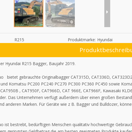
R215
Produktmarke:
Hyundai
Produktbeschreib
er Hyundai R215 Bagger, Baujahr 2019.
luo bietet gebrauchte Originalbagger CAT315D, CAT336D, CAT323
 und Komatsu PC200 PC240 PC270 PC300 PC360 PC450 sowie Koma
 CAT950B , CAT950F, CAT966D, CAT 966E, CAT966F, Kawasaki KLD
der. Das Unternehmen verfügt außerdem über einen großen Bestand an
nd anderen Marken. Für Geräte wie z B. Bagger und Bulldozer, können
uo ist bestrebt, bedürftigen Menschen qualitativ hochwertige Gebrau
dem geringsten Geldbetrag die am besten geeigneten Produkte kaufe