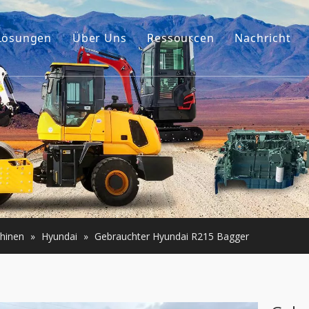
Lösungen
Über Uns
Ressourcen
Nachricht
Unsere Geschichte
Führer
ehör
Unser Vorteil
FAQ
umaschinen
Videos
er Motor
e Maschinen
hinen
»
Hyundai
»
Gebrauchter Hyundai R215 Bagger