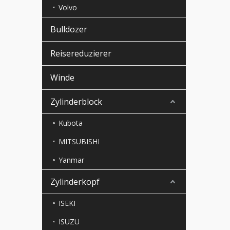
Volvo
Bulldozer
Reisereduzierer
Winde
Zylinderblock
Kubota
MITSUBISHI
Yanmar
Zylinderkopf
ISEKI
ISUZU