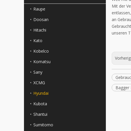
Mit der V
Raupe
entlassen
Doosan
an Gebrau
Gebraucht
Hitachi
unseren T
Kato
Kobelco
Vorheri
Komatsu
Sany
Gebrauc
XCMG
Bagger
Hyundai
Kubota
Shantui
Sumitomo