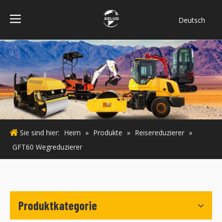
Deutsch
فارسی
Bahasa
indonesia
Türk dili
ไทย
Italiano
Português
Sie sind hier:
Heim
»
Produkte
»
Reisereduzierer
»
Español
GFT60 Wegreduzierer
Pусский
Français
English
Produktkategorie