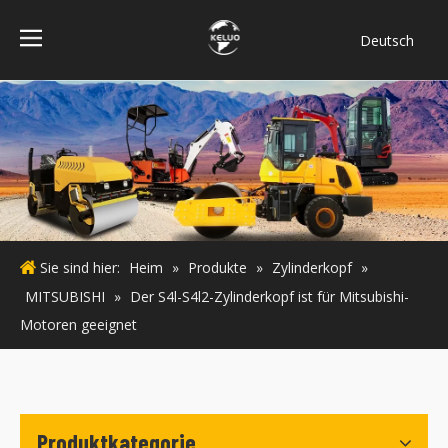
Deutsch
فارسی
Bahasa
indonesia
Türk dili
ไทย
Italiano
Português
Sie sind hier:
Heim
»
Produkte
»
Zylinderkopf
»
Español
MITSUBISHI
»
Der S4l-S4l2-Zylinderkopf ist für Mitsubishi-
Pусский
Motoren geeignet
Français
English
Produktkategorie